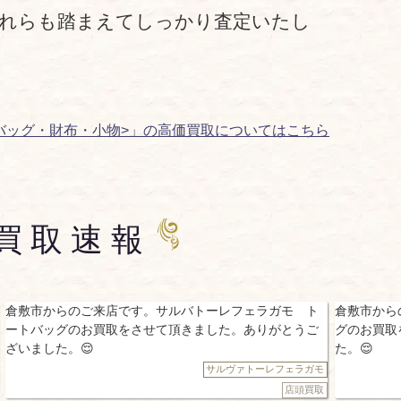
それらも踏まえてしっかり査定いたし
バッグ・財布・小物>」の高価買取についてはこちら
買取速報
ご来店です。サルバトーレフェラガモ ト
倉敷市からのご来店です。
お買取をさせて頂きました。ありがとうご
グのお買取をさせて頂きま

た。😌
サルヴァトーレフェラガモ
店頭買取