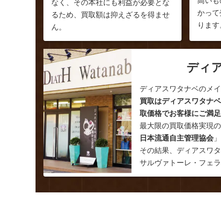
高いも
なく、その本社にも利益が必要とな
かって
るため、買取額は抑えざるを得ませ
ります
ん。
ディ
ディアスワタナベのメ
買取はディアスワタナ
取価格でお客様にご満
最大限の買取価格実現
日本流通自主管理協会
その結果、ディアスワ
サルヴァトーレ・フェ