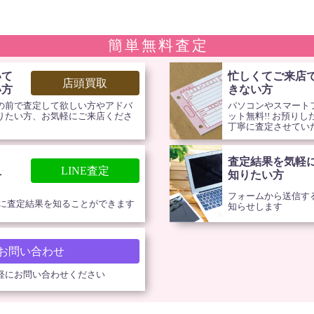
簡単無料査定
いて
忙しくてご来店
店頭買取
い方
きない方
の前で査定して欲しい方やアドバ
パソコンやスマートフ
りたい方、お気軽にご来店くださ
ット無料!! お預り
丁寧に査定させてい
査定結果を気軽
！
LINE査定
知りたい方
方
フォームから送信す
単に査定結果を知ることができます
知らせします
お問い合わせ
軽にお問い合わせください