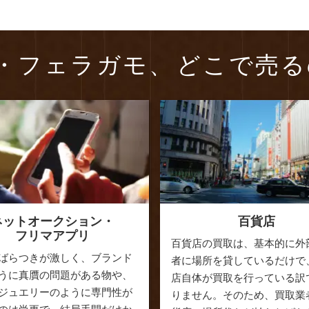
・フェラガモ、
どこで売る
ネットオークション・
百貨店
フリマアプリ
百貨店の買取は、基本的に外
ばらつきが激しく、ブランド
者に場所を貸しているだけで
うに真贋の問題がある物や、
店自体が買取を行っている訳
ジュエリーのように専門性が
りません。そのため、買取業