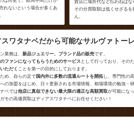
のは尚更で、結局手間だけか
貨店に場所代など払わねばな
売れないという場合が多くあ
その分買取額は低くせざるを
。
ん。
アスワタナベだから可能なサルヴァトー
イン業務は、
新品ジュエリー、ブランド品の販売
です。
ベのファンになってもらうためのサービス
として行っており、その
足いただく
ことを第一の目的にしております。
のため、自らの足で
国内外に多数の流通ルートを開拓
し、専門性の
」への加盟をはじめ、日々更新される市場情報、相場環境の勉強・
タナベでは
他店に真似できない最大限の適正な高額買取
が可能にな
ラガモの高価買取はディアスワタナベにお任せください！