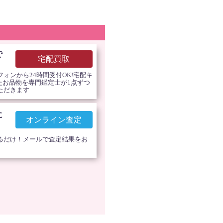
で
宅配買取
ォンから24時間受付OK!宅配キ
したお品物を専門鑑定士が1点ずつ
ただきます
に
オンライン査定
るだけ！メールで査定結果をお