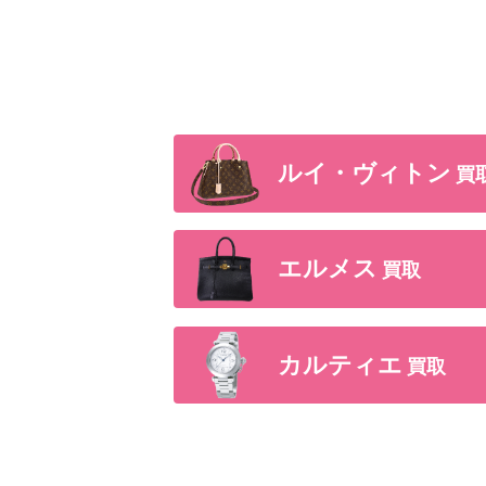
ルイ・ヴィトン
買
エルメス
買取
カルティエ
買取