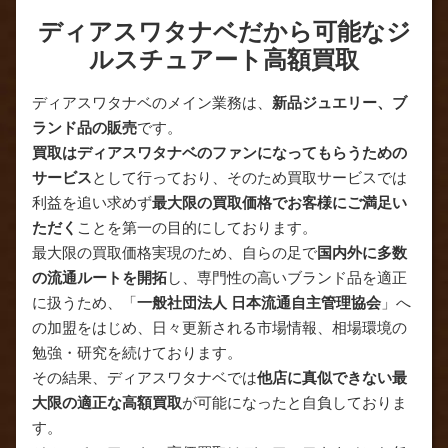
ディアスワタナベだから可能なジ
ルスチュアート高額買取
ディアスワタナベのメイン業務は、
新品ジュエリー、ブ
ランド品の販売
です。
買取はディアスワタナベのファンになってもらうための
サービス
として行っており、そのため買取サービスでは
利益を追い求めず
最大限の買取価格でお客様にご満足い
ただく
ことを第一の目的にしております。
最大限の買取価格実現のため、自らの足で
国内外に多数
の流通ルートを開拓
し、専門性の高いブランド品を適正
に扱うため、「
一般社団法人 日本流通自主管理協会
」へ
の加盟をはじめ、日々更新される市場情報、相場環境の
勉強・研究を続けております。
その結果、ディアスワタナベでは
他店に真似できない最
大限の適正な高額買取
が可能になったと自負しておりま
す。