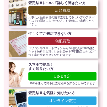
査定結果について詳しく聞きたい方
店頭買取
大事なお品物を目の前で査定して欲しい方やアドバ
イスをお聞きになりたい方、お気軽にご来店くださ
いませ
忙しくてご来店できない方
宅配買取
パソコンやスマートフォンから24時間受付OK!宅配
キット無料!! お預りしたお品物を専門鑑定士が1点ず
つ丁寧に査定させていただきます
スマホで簡単！
すぐ知りたい方
LINE査定
LINEを使って簡単に査定結果を知ることができます
査定結果を気軽に知りたい方
オンライン査定