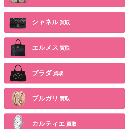
シャネル
買取
エルメス
買取
プラダ
買取
ブルガリ
買取
カルティエ
買取