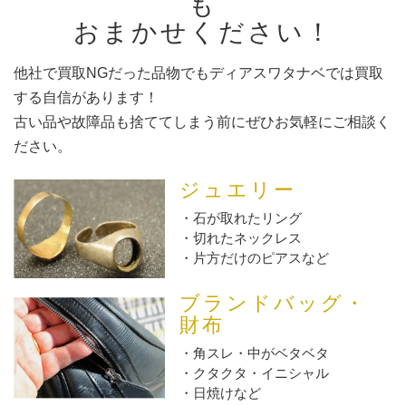
も
おまかせください！
他社で買取NGだった品物でもディアスワタナベでは買取
する自信があります！
古い品や故障品も捨ててしまう前にぜひお気軽にご相談く
ださい。
ジュエリー
石が取れたリング
切れたネックレス
片方だけのピアスなど
ブランドバッグ・
財布
角スレ・中がベタベタ
クタクタ・イニシャル
日焼けなど