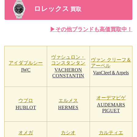
ロレックス
買取
▶︎その他ブランドも高価買取中！
ヴァシュロン・
ヴァン クリーフ＆
アイダブルシー
コンスタンタン
アーペル
IWC
VACHERON
VanCleef＆Arpels
CONSTANTIN
オーデマピゲ
ウブロ
エルメス
AUDEMARS
HUBLOT
HERMES
PIGUET
オメガ
カシオ
カルティエ