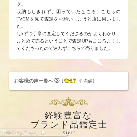
グ。
収納もしきれず、困っていたところ、こちらの
TVCMを見て査定をお願いしようと店に伺いまし
た。
1点ずつ丁寧に査定してくださるのがよくわかり、
まとめて売るということで査定UPもこころよくし
てくださったので迷わずこちらで売りました。


お客様の声一覧へ
(
4.7
平均値
)
経験豊富な
ブランド品鑑定士
査定
申込
はこちら
▶︎
Staff