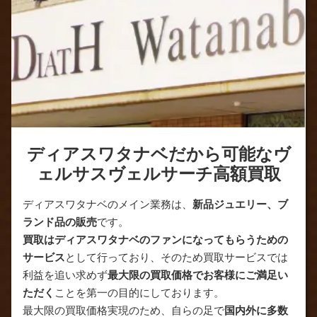
ディアスワタナベだから可能なヴ
ェルサスヴェルサーチ高額買取
ディアスワタナベのメイン業務は、
新品ジュエリー、ブ
ランド品の販売
です。
買取はディアスワタナベのファンになってもらうための
サービス
として行っており、そのため買取サービスでは
利益を追い求めず
最大限の買取価格でお客様にご満足い
ただく
ことを第一の目的にしております。
最大限の買取価格実現のため、自らの足で
国内外に多数