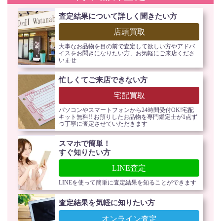
査定結果について詳しく聞きたい方
店頭買取
大事なお品物を目の前で査定して欲しい方やアドバ
イスをお聞きになりたい方、お気軽にご来店くださ
いませ
忙しくてご来店できない方
宅配買取
パソコンやスマートフォンから24時間受付OK!宅配
キット無料!! お預りしたお品物を専門鑑定士が1点ず
つ丁寧に査定させていただきます
スマホで簡単！
すぐ知りたい方
LINE査定
LINEを使って簡単に査定結果を知ることができます
査定結果を気軽に知りたい方
オンライン査定