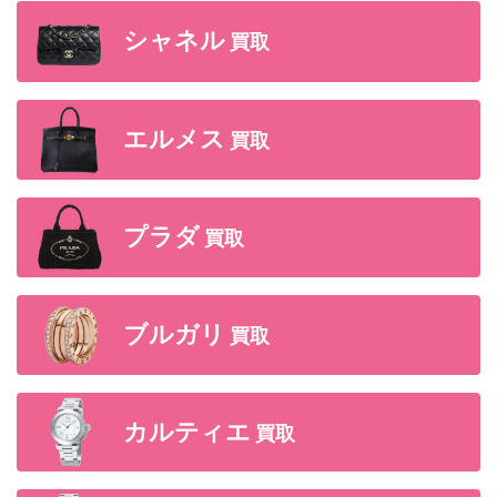
シャネル
買取
エルメス
買取
プラダ
買取
ブルガリ
買取
カルティエ
買取