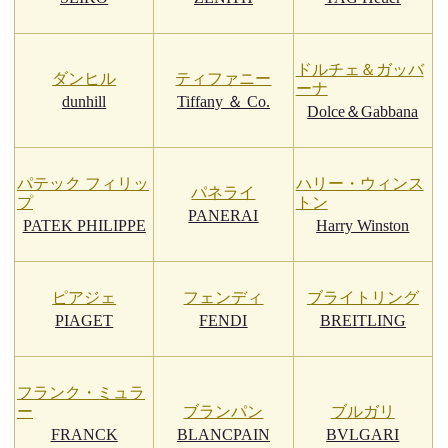
ドルチェ＆ガッバ
ダンヒル
ティファニー
ーナ
dunhill
Tiffany ＆ Co.
Dolce＆Gabbana
パテック フィリッ
ハリー・ウィンス
パネライ
プ
トン
PANERAI
PATEK PHILIPPE
Harry Winston
ピアジェ
フェンディ
ブライトリング
PIAGET
FENDI
BREITLING
フランク・ミュラ
ー
ブランパン
ブルガリ
FRANCK
BLANCPAIN
BVLGARI