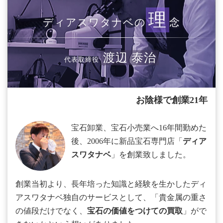
理
ディアスワタナベの
念
渡辺 泰治
代表取締役
お陰様で創業21年
宝石卸業、宝石小売業へ16年間勤めた
後、2006年に新品宝石専門店「
ディア
スワタナベ
」を創業致しました。
創業当初より、長年培った知識と経験を生かしたディ
アスワタナベ独自のサービスとして、「貴金属の重さ
の値段だけでなく、
宝石の価値をつけての買取
」がで