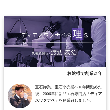
理
ディアスワタナベの
念
渡辺 泰治
代表取締役
お陰様で創業21年
宝石卸業、宝石小売業へ16年間勤めた
後、2006年に新品宝石専門店「
ディア
スワタナベ
」を創業致しました。