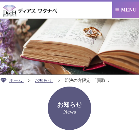
MENU

ホーム
お知らせ
即決の方限定!!「買取ご成約でQuoカード1,0…
お知らせ
News