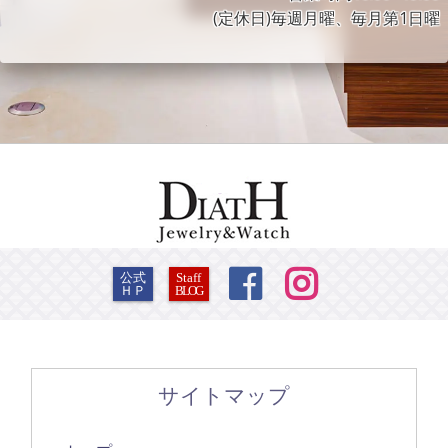
(定休日)毎週月曜、毎月第1日曜


公式
Staff
ＨＰ
BLOG
サイトマップ