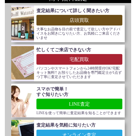
査定結果について詳しく聞きたい方
店頭買取
大事なお品物を目の前で査定して欲しい方やアドバ
イスをお聞きになりたい方、お気軽にご来店くださ
いませ
忙しくてご来店できない方
宅配買取
パソコンやスマートフォンから24時間受付OK!宅配
キット無料!! お預りしたお品物を専門鑑定士が1点ず
つ丁寧に査定させていただきます
スマホで簡単！
すぐ知りたい方
LINE査定
LINEを使って簡単に査定結果を知ることができます
査定結果を気軽に知りたい方
オンライン査定