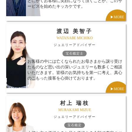
とにかくお客様に笑顔になって頂くことが、このサ
ービスを始めたキッカケです。
▶︎MORE
渡辺 美智子
WATANABE MICHIKO
ジュエリーアドバイザー
宝石鑑定士
お客様の中には亡くなられたお母さまから譲り受け
たものなど思い出の深いジュエリーも数多くご相談
いただきます。皆様のお気持ちを第一に考え、真心
のこもった接客を心掛けております。
▶︎MORE
村上 瑞枝
MURAKAMI MIZUE
ジュエリーアドバイザー
宝石鑑定