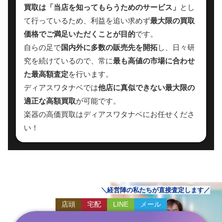
買取は「当店を知ってもらうためのサービス」
とし
て行っているため、利益を追い求めず
最大限の買取
価格でご満足いただくことが目的
です。
自らの足で
国内外に多数の販売先を開拓
し、日々研
究を続けているので、常に
最も高値の市場に合わせ
た最高額査定
を行います。
ディアスワタナベでは
他店に真似できない最大限の
適正な高額買取
が可能です。
楽器の高価買取はディアスワタナベにお任せくださ
い！
経営陣の私たちが直接査定します
店頭
宅配
LINE
メール