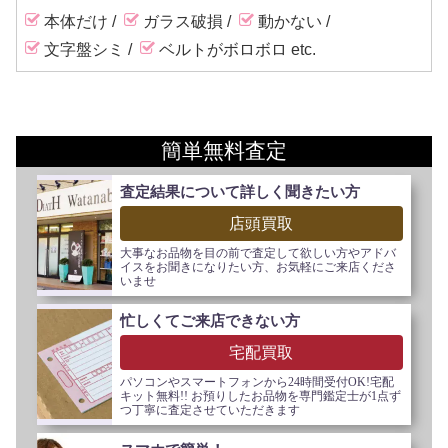
本体だけ
ガラス破損
動かない
文字盤シミ
ベルトがボロボロ
簡単無料査定
査定結果について詳しく聞きたい方
店頭買取
大事なお品物を目の前で査定して欲しい方やアドバ
イスをお聞きになりたい方、お気軽にご来店くださ
いませ
忙しくてご来店できない方
宅配買取
パソコンやスマートフォンから24時間受付OK!宅配
キット無料!! お預りしたお品物を専門鑑定士が1点ず
つ丁寧に査定させていただきます