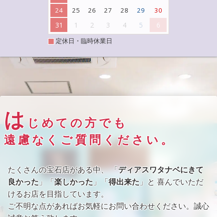
24
25
26
27
28
29
30
31
1
2
3
4
5
6
定休日・臨時休業日
は
じめての方でも
遠慮なくご質問ください。
たくさんの宝石店がある中、 「
ディアスワタナベにきて
良かった
」「
楽しかった
」「
得出来た
」と 喜んでいただ
けるお店を目指しています。
ご不明な点があればお気軽にお問い合わせください。誠心