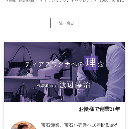
指輪
結婚指輪・マリッジリング
ネックレス
PT1000
K18YG
一覧へ戻る
理
ディアスワタナベの
念
渡辺 泰治
代表取締役
お陰様で創業21年
宝石卸業、宝石小売業へ16年間勤めた