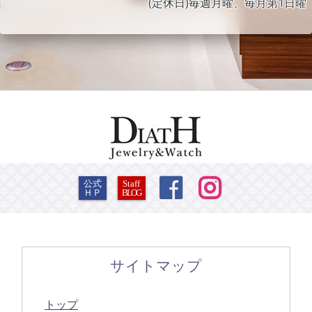
(定休日)毎週月曜、毎月第1日曜


公式
Staff
ＨＰ
BLOG
サイトマップ
トップ