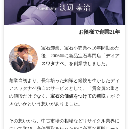
渡辺 泰治
代表取締役
お陰様で創業21年
宝石卸業、宝石小売業へ16年間勤めた
後、2006年に新品宝石専門店「
ディア
スワタナベ
」を創業致しました。
創業当初より、長年培った知識と経験を生かしたディ
アスワタナベ独自のサービスとして、「貴金属の重さ
の値段だけでなく、
宝石の価値をつけての買取
」がで
きないかという想いがありました。
その想いから、中古市場の相場などリサイクル業界に
ついて学び、高価買取を行うために必要な再販ルート