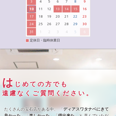
3
4
5
6
7
8
9
10
11
12
13
14
15
16
17
18
19
20
21
22
23
24
25
26
27
28
29
30
31
1
2
3
4
5
6
定休日・臨時休業日
は
じめての方でも
遠慮なくご質問ください。
たくさんの宝石店がある中、 「
ディアスワタナベにきて
良かった
」「
楽しかった
」「
得出来た
」と 喜んでいただ