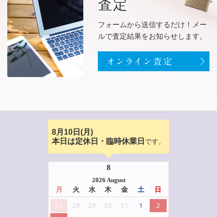
査定
フォームから送信するだけ！メー
ルで査定結果をお知らせします。
8月10日(月)
です。
本日は定休日・臨時休業日
8
2026 August
月
火
水
木
金
土
日
27
28
29
30
31
1
2