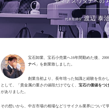
ディアスワタナベの
渡辺 泰
代表取締役
宝石卸業、宝石小売業へ16年間勤めた後、20
ナベ
」を創業致しました。
創業当初より、長年培った知識と経験を生か
として、「貴金属の重さの値段だけでなく、
宝石の価値をつ
がありました。
その想いから、中古市場の相場などリサイクル業界について