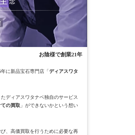
念
治
お陰様で創業21年
06年に新品宝石専門店「
ディアスワタ
したディアスワタナベ独自のサービス
けての買取
」ができないかという想い
学び、高価買取を行うために必要な再