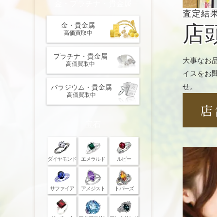
金・プラチナ・貴金属
査定結
金・貴金属
店
高価買取中
プラチナ・貴金属
大事なお
高価買取中
イスをお
せ。
パラジウム・貴金属
高価買取中
宝石
ダイヤモンド
エメラルド
ルビー
サファイア
アメジスト
トパーズ