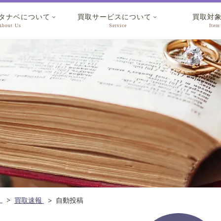
タナベについて
買取サービスについて
買取対


About Us
Service
Item
ム
買取速報
自動投稿