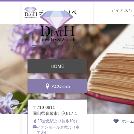
ディアスワ
ディアスワタナベ
HOME
ACCESS
〒710-0811
岡山県倉敷市川入817-1
ホー
JR倉敷駅より徒歩10分
イオンモール倉敷より車
で3分