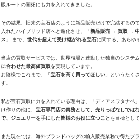
販ルートの開拓にも力を入れてきました。
その結果、旧来の宝石店のように新品販売だけで完結するの
入れたハイブリッド店へと進化させ、「
新品販売
→
買取
→
ス
」 まで、
世代を超えて受け継がれる宝石
に関する、あらゆ
当店の買取サービスでは、世界相場と連動した独自のシステ
に合わせた最高値買取
を実現しています。
お陰様でこれまで、「
宝石を高く買ってほしい
」というたく
す。
私が宝石買取に力を入れている理由は、「ディアスワタナベ
け作りの他に、
宝石専門店の責務として、売りっぱなしでは
で、ジュエリーを手にした皆様のお役に立つこと
を目標とし
また現在では、海外ブランドバッグの輸入販売業務で得たブ