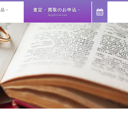
査定・買取のお申込
象品



Application