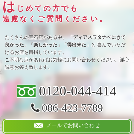
は
じめての方でも
遠慮なくご質問ください。
たくさんの宝石店がある中、 「
ディアスワタナベにきて
良かった
」「
楽しかった
」「
得出来た
」と 喜んでいただ
けるお店を目指しています。
ご不明な点があればお気軽にお問い合わせください。誠心
誠意お答え致します。
0120-044-414
086-423-7789
メールでお問い合わせ