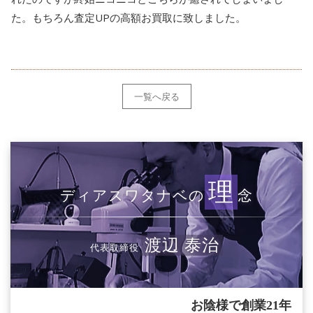
た。もちろん査定UPの高額お買取に致しました。
一覧へ戻る
理
ディアスワタナベの
念
渡辺 泰治
代表取締役
お陰様で創業21年