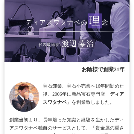
理
ディアスワタナベの
念
渡辺 泰治
代表取締役
お陰様で創業21年
宝石卸業、宝石小売業へ16年間勤めた
後、2006年に新品宝石専門店「
ディア
スワタナベ
」を創業致しました。
創業当初より、長年培った知識と経験を生かしたディ
アスワタナベ独自のサービスとして、「貴金属の重さ