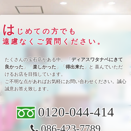
は
じめての方でも
遠慮なくご質問ください。
たくさんの宝石店がある中、 「
ディアスワタナベにきて
良かった
」「
楽しかった
」「
得出来た
」と 喜んでいただ
けるお店を目指しています。
ご不明な点があればお気軽にお問い合わせください。誠心
誠意お答え致します。
0120-044-414
086-423-7789