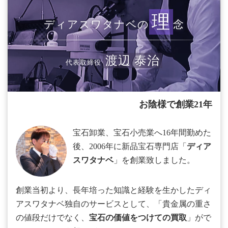
理
ディアスワタナベの
念
渡辺 泰治
代表取締役
お陰様で創業21年
宝石卸業、宝石小売業へ16年間勤めた
後、2006年に新品宝石専門店「
ディア
スワタナベ
」を創業致しました。
創業当初より、長年培った知識と経験を生かしたディ
アスワタナベ独自のサービスとして、「貴金属の重さ
の値段だけでなく、
宝石の価値をつけての買取
」がで