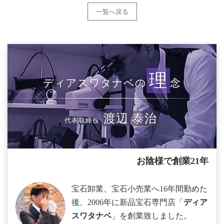
一覧へ戻る
理
ディアスワタナベの
念
渡辺 泰治
代表取締役
お陰様で創業21年
宝石卸業、宝石小売業へ16年間勤めた
後、2006年に新品宝石専門店「
ディア
スワタナベ
」を創業致しました。