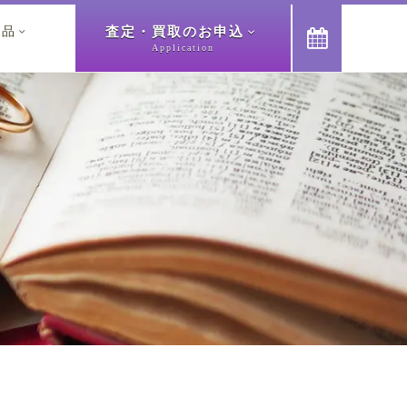
査定・買取のお申込
象品



Application