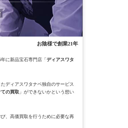
治
お陰様で創業21年
06年に新品宝石専門店「
ディアスワタ
したディアスワタナベ独自のサービス
けての買取
」ができないかという想い
学び、高価買取を行うために必要な再