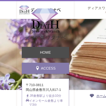
ディアスワ
ディアスワタナベ
HOME
ACCESS
〒710-0811
岡山県倉敷市川入817-1
ホー
JR倉敷駅より徒歩10分
イオンモール倉敷より車
で3分