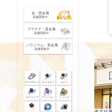
金・プラチナ・貴金属
金・貴金属
高価買取中
プラチナ・貴金属
高価買取中
パラジウム・貴金属
高価買取中
宝石
ダイヤモンド
エメラルド
ルビー
サファイア
アメジスト
トパーズ
査定結