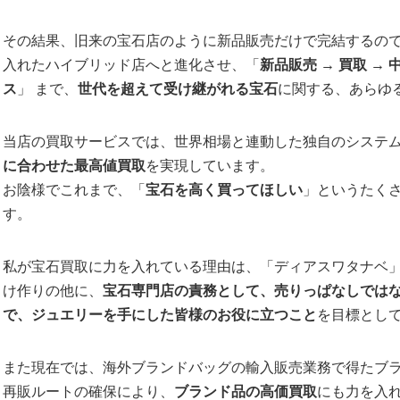
その結果、旧来の宝石店のように新品販売だけで完結するの
入れたハイブリッド店へと進化させ、「
新品販売
→
買取
→
ス
」 まで、
世代を超えて受け継がれる宝石
に関する、あらゆ
当店の買取サービスでは、世界相場と連動した独自のシステ
に合わせた最高値買取
を実現しています。
お陰様でこれまで、「
宝石を高く買ってほしい
」というたく
す。
私が宝石買取に力を入れている理由は、「ディアスワタナベ
け作りの他に、
宝石専門店の責務として、売りっぱなしでは
で、ジュエリーを手にした皆様のお役に立つこと
を目標とし
また現在では、海外ブランドバッグの輸入販売業務で得たブ
再販ルートの確保により、
ブランド品の高価買取
にも力を入