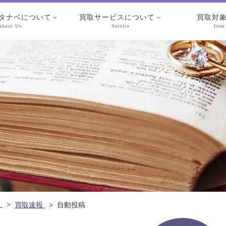
タナベについて
買取サービスについて
買取対


About Us
Service
Item
ム
買取速報
自動投稿