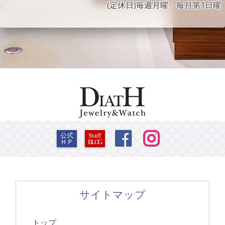
(定休日)毎週月曜、毎月第1日曜


公式
Staff
ＨＰ
BLOG
サイトマップ
トップ