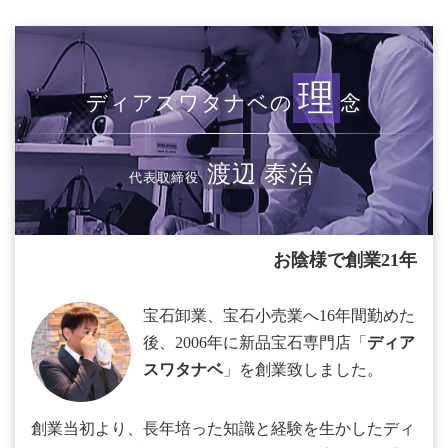
理
ディアスワタナベの
念
渡辺 泰治
代表取締役
お陰様で創業21年
宝石卸業、宝石小売業へ16年間勤めた
後、2006年に新品宝石専門店「
ディア
スワタナベ
」を創業致しました。
創業当初より、長年培った知識と経験を生かしたディ