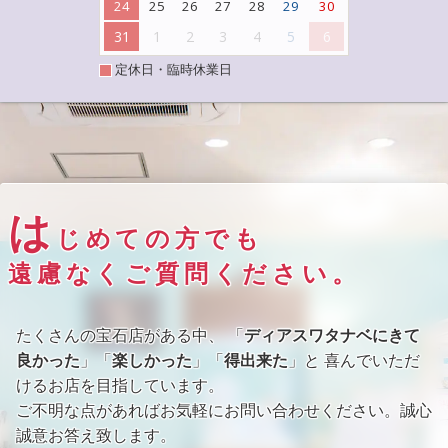
24
25
26
27
28
29
30
31
1
2
3
4
5
6
定休日・臨時休業日
は
じめての方でも
遠慮なくご質問ください。
たくさんの宝石店がある中、 「
ディアスワタナベにきて
良かった
」「
楽しかった
」「
得出来た
」と 喜んでいただ
けるお店を目指しています。
ご不明な点があればお気軽にお問い合わせください。誠心
誠意お答え致します。