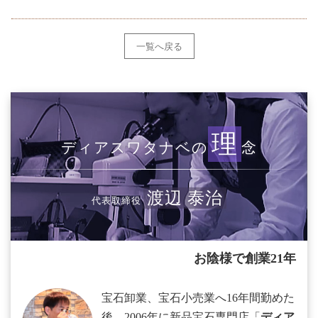
一覧へ戻る
理
ディアスワタナベの
念
渡辺 泰治
代表取締役
お陰様で創業21年
宝石卸業、宝石小売業へ16年間勤めた
後、2006年に新品宝石専門店「
ディア