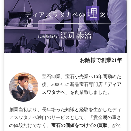
理
ディアスワタナベの
念
渡辺 泰治
代表取締役
お陰様で創業21年
宝石卸業、宝石小売業へ16年間勤めた
後、2006年に新品宝石専門店「
ディア
スワタナベ
」を創業致しました。
創業当初より、長年培った知識と経験を生かしたディ
アスワタナベ独自のサービスとして、「貴金属の重さ
の値段だけでなく、
宝石の価値をつけての買取
」がで