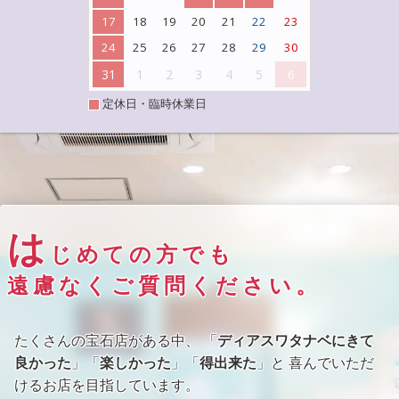
17
18
19
20
21
22
23
24
25
26
27
28
29
30
31
1
2
3
4
5
6
定休日・臨時休業日
は
じめての方でも
遠慮なくご質問ください。
たくさんの宝石店がある中、 「
ディアスワタナベにきて
良かった
」「
楽しかった
」「
得出来た
」と 喜んでいただ
けるお店を目指しています。