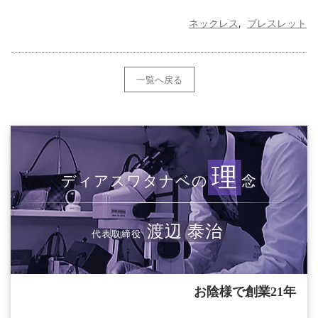
ネックレス
ブレスレット
一覧へ戻る
理
ディアスワタナベの
念
渡辺 泰治
代表取締役
お陰様で創業21年