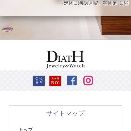
(定休日)毎週月曜、毎月第1日曜


公式
Staff
ＨＰ
BLOG
サイトマップ
トップ