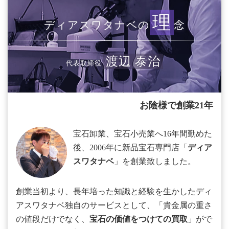
理
ディアスワタナベの
念
渡辺 泰治
代表取締役
お陰様で創業21年
宝石卸業、宝石小売業へ16年間勤めた
後、2006年に新品宝石専門店「
ディア
スワタナベ
」を創業致しました。
創業当初より、長年培った知識と経験を生かしたディ
アスワタナベ独自のサービスとして、「貴金属の重さ
の値段だけでなく、
宝石の価値をつけての買取
」がで