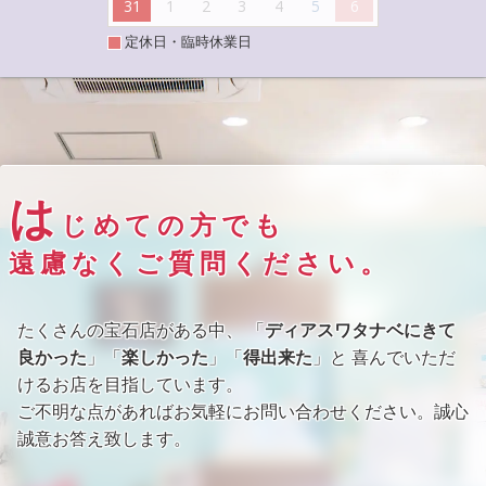
31
1
2
3
4
5
6
定休日・臨時休業日
は
じめての方でも
遠慮なくご質問ください。
たくさんの宝石店がある中、 「
ディアスワタナベにきて
良かった
」「
楽しかった
」「
得出来た
」と 喜んでいただ
けるお店を目指しています。
ご不明な点があればお気軽にお問い合わせください。誠心
誠意お答え致します。