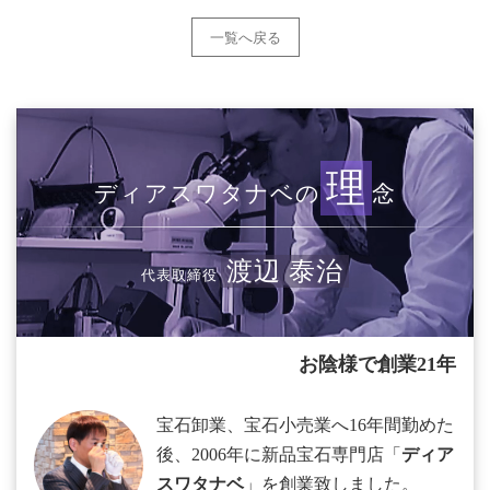
一覧へ戻る
理
ディアスワタナベの
念
渡辺 泰治
代表取締役
お陰様で創業21年
宝石卸業、宝石小売業へ16年間勤めた
後、2006年に新品宝石専門店「
ディア
スワタナベ
」を創業致しました。