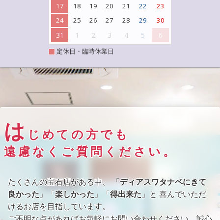
17
18
19
20
21
22
23
24
25
26
27
28
29
30
31
1
2
3
4
5
6
定休日・臨時休業日
は
じめての方でも
遠慮なくご質問ください。
たくさんの宝石店がある中、 「
ディアスワタナベにきて
良かった
」「
楽しかった
」「
得出来た
」と 喜んでいただ
けるお店を目指しています。
ご不明な点があればお気軽にお問い合わせください。誠心