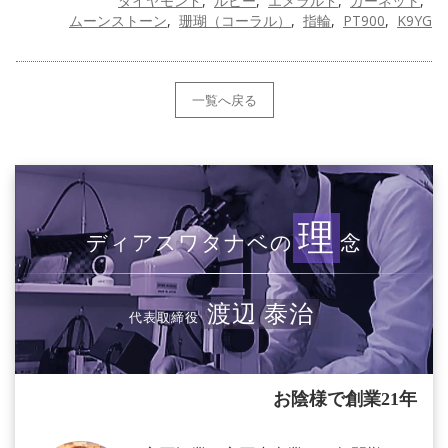
ダイヤモンド
ルビー
エメラルド
ガーネット
ムーンストーン
珊瑚（コーラル）
指輪
PT900
K9YG
一覧へ戻る
理
ディアスワタナベの
念
渡辺 泰治
代表取締役
お陰様で創業21年