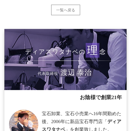
一覧へ戻る
理
ディアスワタナベの
念
渡辺 泰治
代表取締役
お陰様で創業21年
宝石卸業、宝石小売業へ16年間勤めた
後、2006年に新品宝石専門店「
ディア
スワタナベ
」を創業致しました。