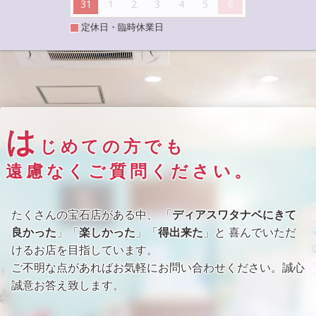
31
1
2
3
4
5
6
定休日・臨時休業日
は
じめての方でも
遠慮なくご質問ください。
たくさんの宝石店がある中、 「
ディアスワタナベにきて
良かった
」「
楽しかった
」「
得出来た
」と 喜んでいただ
けるお店を目指しています。
ご不明な点があればお気軽にお問い合わせください。誠心
誠意お答え致します。