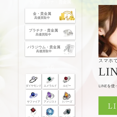
金・プラチナ・貴金属
金・貴金属
高価買取中
プラチナ・貴金属
高価買取中
パラジウム・貴金属
高価買取中
スマホ
宝石
LI
LINEを
ダイヤモンド
エメラルド
ルビー
サファイア
アメジスト
トパーズ