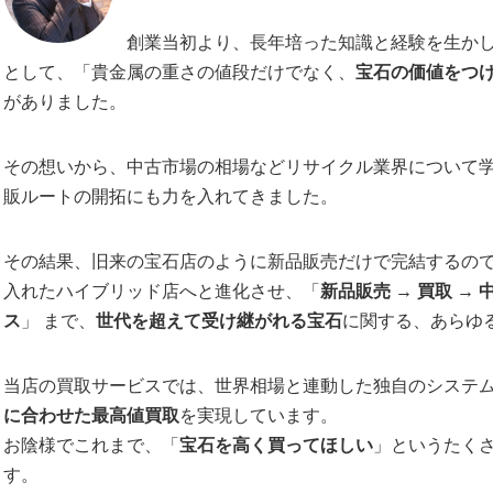
創業当初より、長年培った知識と経験を生か
として、「貴金属の重さの値段だけでなく、
宝石の価値をつ
がありました。
その想いから、中古市場の相場などリサイクル業界について
販ルートの開拓にも力を入れてきました。
その結果、旧来の宝石店のように新品販売だけで完結するの
入れたハイブリッド店へと進化させ、「
新品販売
→
買取
→
ス
」 まで、
世代を超えて受け継がれる宝石
に関する、あらゆ
当店の買取サービスでは、世界相場と連動した独自のシステ
に合わせた最高値買取
を実現しています。
お陰様でこれまで、「
宝石を高く買ってほしい
」というたく
す。