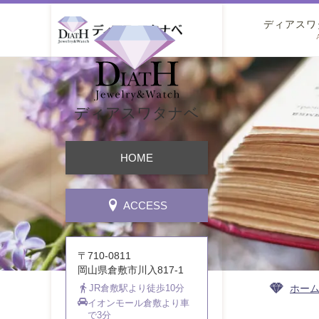
ディアスワ
ディアスワタナベ
HOME
ACCESS
〒710-0811
岡山県倉敷市川入817-1
ホー
JR倉敷駅より徒歩10分
イオンモール倉敷より車
で3分