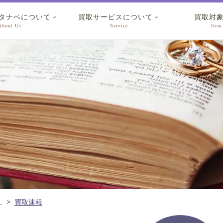
タナベについて
買取サービスについて
買取対


About Us
Service
Item
ム
買取速報