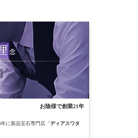
理
念
治
お陰様で創業21年
06年に新品宝石専門店「
ディアスワタ