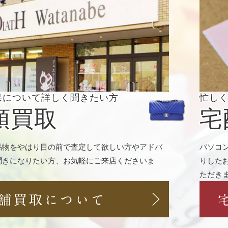
果について
詳しく聞きたい方
忙し
頭買取
宅
品物をやはり目の前で査定して欲しい方やアドバ
パソコ
聞きになりたい方、お気軽にご来店くださいま
りした
ただき