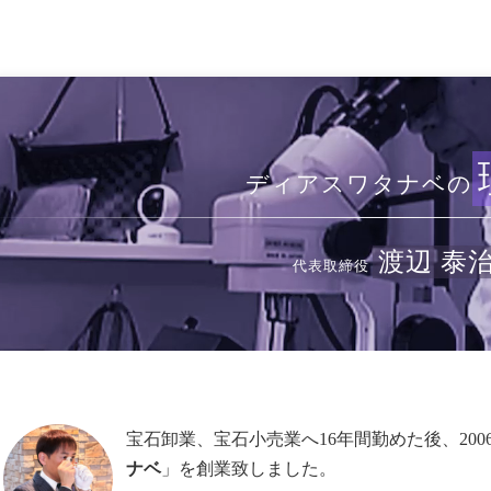
ディアスワタナベの
渡辺 泰
代表取締役
宝石卸業、宝石小売業へ16年間勤めた後、20
ナベ
」を創業致しました。