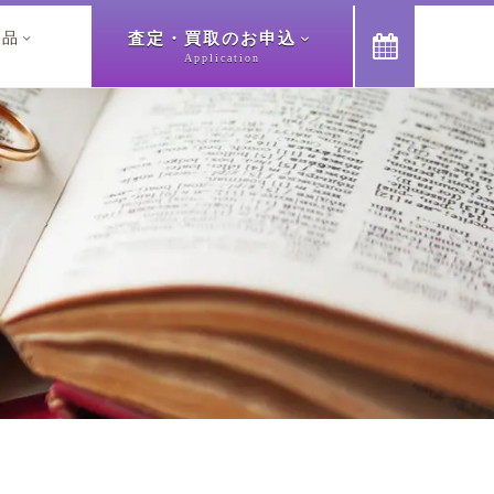
査定・買取のお申込
象品



Application