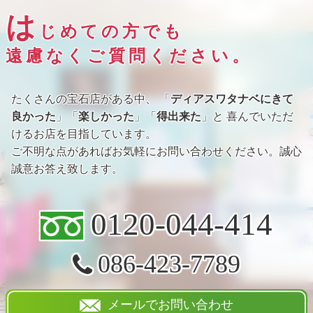
は
じめての方でも
遠慮なくご質問ください。
たくさんの宝石店がある中、 「
ディアスワタナベにきて
良かった
」「
楽しかった
」「
得出来た
」と 喜んでいただ
けるお店を目指しています。
ご不明な点があればお気軽にお問い合わせください。誠心
誠意お答え致します。
0120-044-414
086-423-7789
メールでお問い合わせ