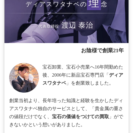
理
ディアスワタナベの
念
渡辺 泰治
代表取締役
お陰様で創業21年
宝石卸業、宝石小売業へ16年間勤めた
後、2006年に新品宝石専門店「
ディア
スワタナベ
」を創業致しました。
創業当初より、長年培った知識と経験を生かしたディ
アスワタナベ独自のサービスとして、「貴金属の重さ
の値段だけでなく、
宝石の価値をつけての買取
」がで
きないかという想いがありました。