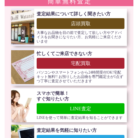
簡単無料査定
査定結果について詳しく聞きたい方
店頭買取
大事なお品物を目の前で査定して欲しい方やアドバ
イスをお聞きになりたい方、お気軽にご来店くださ
いませ
忙しくてご来店できない方
宅配買取
パソコンやスマートフォンから24時間受付OK!宅配
キット無料!! お預りしたお品物を専門鑑定士が1点ず
つ丁寧に査定させていただきます
スマホで簡単！
すぐ知りたい方
LINE査定
LINEを使って簡単に査定結果を知ることができます
査定結果を気軽に知りたい方