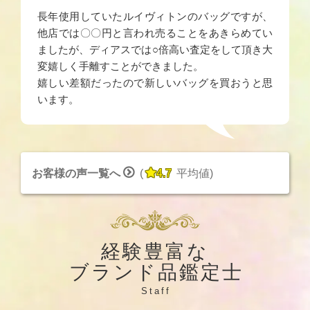
長年使用していたルイヴィトンのバッグですが、
他店では〇〇円と言われ売ることをあきらめてい
ましたが、ディアスでは○倍高い査定をして頂き大
変嬉しく手離すことができました。
嬉しい差額だったので新しいバッグを買おうと思
います。


お客様の声一覧へ
(
4.7
平均値
)
経験豊富な
ブランド品鑑定士
Staff