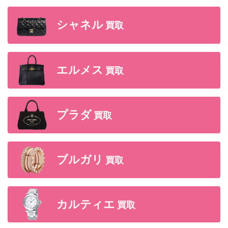
シャネル
買取
エルメス
買取
プラダ
買取
ブルガリ
買取
カルティエ
買取