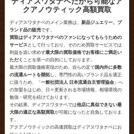
ディアスワタナベだから可能なア
クアノウティック高額買取
ディアスワタナベのメイン業務は、
新品ジュエリー、ブ
ランド品の販売
です。
買取はディアスワタナベのファンになってもらうための
サービス
として行っており、そのため買取サービスでは
利益を追い求めず
最大限の買取価格でお客様にご満足い
ただく
ことを第一の目的にしております。
最大限の買取価格実現のため、自らの足で
国内外に多数
の流通ルートを開拓
し、専門性の高いブランド品を適正
に扱うため、「
一般社団法人 日本流通自主管理協会
」へ
の加盟をはじめ、日々更新される市場情報、相場環境の
勉強・研究を続けております。
その結果、ディアスワタナベでは
他店に真似できない最
大限の適正な高額買取
が可能になったと自負しておりま
す。
アクアノウティックの高価買取はディアスワタナベにお