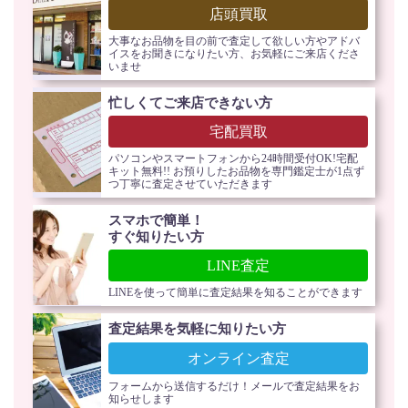
店頭買取
大事なお品物を目の前で査定して欲しい方やアドバ
イスをお聞きになりたい方、お気軽にご来店くださ
いませ
忙しくてご来店できない方
宅配買取
パソコンやスマートフォンから24時間受付OK!宅配
キット無料!! お預りしたお品物を専門鑑定士が1点ず
つ丁寧に査定させていただきます
スマホで簡単！
すぐ知りたい方
LINE査定
LINEを使って簡単に査定結果を知ることができます
査定結果を気軽に知りたい方
オンライン査定
フォームから送信するだけ！メールで査定結果をお
知らせします