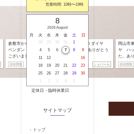
営業時間:
10時
〜
19時
8
2026 August
月
火
水
木
金
土
日
27
28
29
30
31
1
2
来店です。ショパール 750 ダイヤ
岡山市東区からのご来店です｡
買取をさせて頂きました。ありがとう
ヤ ハッピーダイヤリング
3
4
5
6
7
8
9
😊
た。ありがとうございました
10
11
12
13
14
15
16
ショパール
店頭買取
17
18
19
20
21
22
23
24
25
26
27
28
29
30
31
1
2
3
4
5
6
定休日・臨時休業日
サイトマップ
トップ