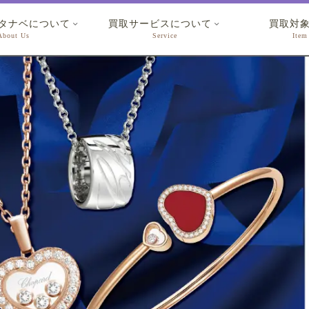
タナベについて
買取サービスについて
買取対


About Us
Service
Item