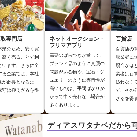
買取専門店
ネットオークション・
百貨店
フリマアプリ
本業のため、安く買
百貨店の
需要のばらつきが激しく、
、高く売ることで利
取業者に
ブランド品のように真贋の
ています。さらに全
場合がほ
問題がある物や、宝石・ジ
する企業では、本社
業者は百
ュエリーのように専門性が
益が必要となるた
払わなく
高いものは、手間ばかりか
取額は抑えざるを得
で、その
かって中々売れない場合が
。
ざるを得
多くあります。
ディアスワタナベだから