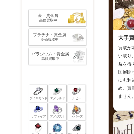
金・プラチナ・貴金属
金・貴金属
高価買取中
プラチナ・貴金属
大手
高価買取中
買取が
パラジウム・貴金属
い取り
高価買取中
益を得
国展開
宝石
にも利
め、買
ません
ダイヤモンド
エメラルド
ルビー
サファイア
アメジスト
トパーズ