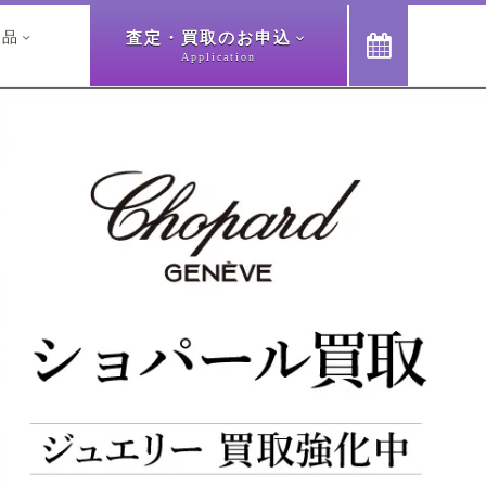
査定・買取のお申込
象品



Application