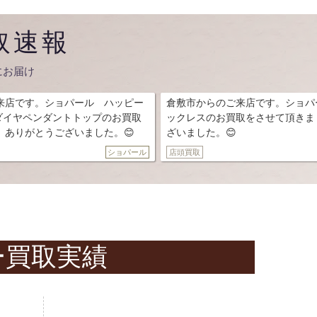
取速報
にお届け
ル ハッピー
倉敷市からのご来店です。ショパール 750 ダイヤネ
ップのお買取
ックレスのお買取をさせて頂きました。ありがとうご
した。😊
ざいました。😊
ショパール
店頭買取
ショパー
ー
買取実績