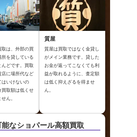
質屋
買取は、外部の買
質屋は買取ではなく金貸し
場所を貸している
がメイン業務です。貸した
とんどです。買取
お金が返ってこなくても利
貨店に場所代など
益が取れるように、査定額
てはいけないの
は低く抑えざるを得ませ
分買取額は低くせ
ん。
ません。
可能な
ショパール高額買取