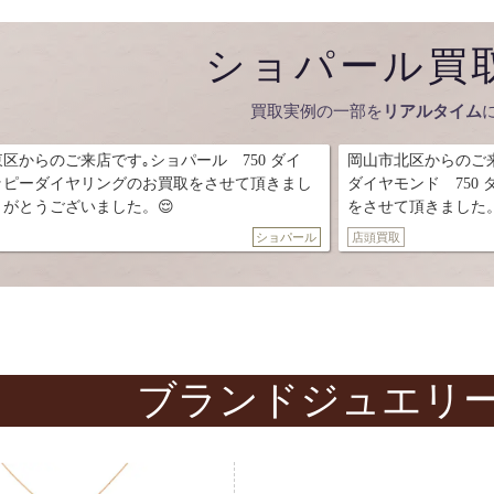
ショパール買
買取実例の一部を
リアルタイム
ショパール 750 ダイ
岡山市北区からのご来店です。ショパー
のお買取をさせて頂きまし
ダイヤモンド 750 ダイヤペンダントト
。😌
をさせて頂きました。ありがとうございま
ショパール
店頭買取
ブランドジュエリ