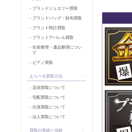
ブランドジュエリー
買取
ブランドバッグ・財布
買取
ブランド時計
買取
国内金相場が
ブランドアパレル
買取
生前整理・遺品整理につい
て
ピアノ買取
えらべる買取方法
店頭買取について
国内プラチナ
宅配買取について
出張買取について
法人買取について
買取の実績と信頼