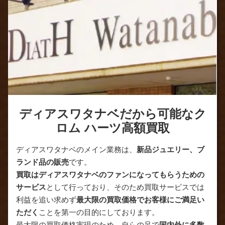
ディアスワタナベだから可能なク
ロム ハーツ高額買取
ディアスワタナベのメイン業務は、
新品ジュエリー、ブ
ランド品の販売
です。
買取はディアスワタナベのファンになってもらうための
サービス
として行っており、そのため買取サービスでは
利益を追い求めず
最大限の買取価格でお客様にご満足い
ただく
ことを第一の目的にしております。
最大限の買取価格実現のため、自らの足で
国内外に多数