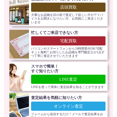
店頭買取
大事なお品物を目の前で査定して欲しい方やアドバ
イスをお聞きになりたい方、お気軽にご来店くださ
いませ
忙しくてご来店できない方
宅配買取
パソコンやスマートフォンから24時間受付OK!宅配
キット無料!! お預りしたお品物を専門鑑定士が1点ず
つ丁寧に査定させていただきます
スマホで簡単！
すぐ知りたい方
LINE査定
LINEを使って簡単に査定結果を知ることができます
査定結果を気軽に知りたい方
オンライン査定
フォームから送信するだけ！メールで査定結果をお