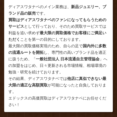
ディアスワタナベのメイン業務は、
新品ジュエリー、ブ
ランド品の販売
です。
買取はディアスワタナベのファンになってもらうための
サービス
として行っており、そのため買取サービスでは
利益を追い求めず
最大限の買取価格でお客様にご満足い
ただく
ことを第一の目的にしております。
最大限の買取価格実現のため、自らの足で
国内外に多数
の流通ルートを開拓
し、専門性の高いブランド品を適正
に扱うため、「
一般社団法人 日本流通自主管理協会
」へ
の加盟をはじめ、日々更新される市場情報、相場環境の
勉強・研究を続けております。
その結果、ディアスワタナベでは
他店に真似できない最
大限の適正な高額買取
が可能になったと自負しておりま
す。
エドックスの高価買取はディアスワタナベにお任せくだ
さい！