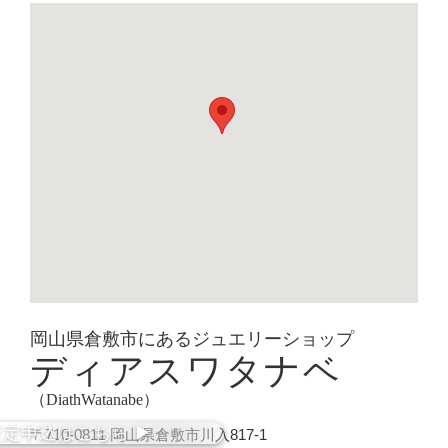
岡山県倉敷市にあるジュエリーショップ
ディアスワタナベ
（DiathWatanabe）
査定
申込
はこちら
▶︎
〒710-0811 岡山県倉敷市川入817-1