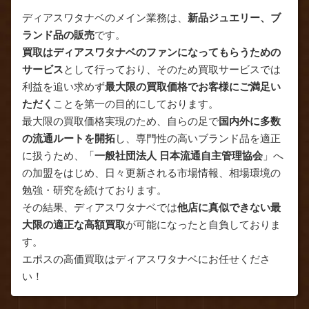
ディアスワタナベのメイン業務は、
新品ジュエリー、ブ
ランド品の販売
です。
買取はディアスワタナベのファンになってもらうための
サービス
として行っており、そのため買取サービスでは
利益を追い求めず
最大限の買取価格でお客様にご満足い
ただく
ことを第一の目的にしております。
最大限の買取価格実現のため、自らの足で
国内外に多数
の流通ルートを開拓
し、専門性の高いブランド品を適正
に扱うため、「
一般社団法人 日本流通自主管理協会
」へ
の加盟をはじめ、日々更新される市場情報、相場環境の
勉強・研究を続けております。
その結果、ディアスワタナベでは
他店に真似できない最
大限の適正な高額買取
が可能になったと自負しておりま
す。
エポスの高価買取はディアスワタナベにお任せくださ
い！