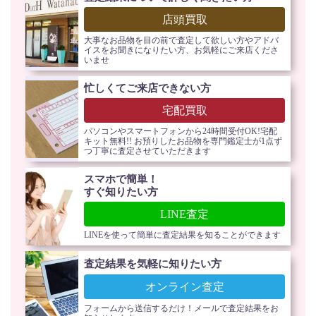
店頭買取
大事なお品物を目の前で査定して欲しい方やアドバ
イスをお聞きになりたい方、お気軽にご来店くださ
いませ
忙しくてご来店できない方
宅配買取
パソコンやスマートフォンから24時間受付OK!宅配
キット無料!! お預りしたお品物を専門鑑定士が1点ず
つ丁寧に査定させていただきます
スマホで簡単！
すぐ知りたい方
LINE査定
LINEを使って簡単に査定結果を知ることができます
査定結果を気軽に知りたい方
オンライン査定
フォームから送信するだけ！メールで査定結果をお