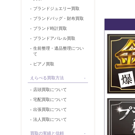
ブランドジュエリー
買取
ブランドバッグ・財布
買取
ブランド時計
買取
ブランドアパレル
買取
国内金相場が
生前整理・遺品整理につい
て
ピアノ買取
えらべる買取方法
店頭買取について
宅配買取について
国内プラチナ
出張買取について
法人買取について
買取の実績と信頼