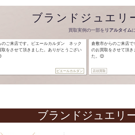
ブランドジュエリ
買取実例の一部を
リアルタイム
エールカルダン ネック
倉敷市からのご来店ですソニアリキエル 
した。ありがとうござい
のお買取をさせて頂きました。ありがとう
た。😌
ピエールカルダン
店頭買取
ブランドジュエリ