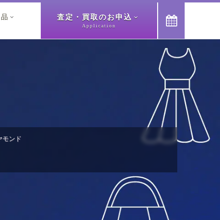
査定・買取のお申込
象品



Application
ヤモンド