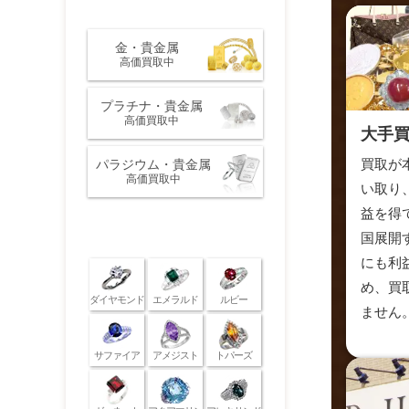
金・プラチナ・貴金属
金・貴金属
高価買取中
プラチナ・貴金属
高価買取中
大手
買取が
パラジウム・貴金属
高価買取中
い取り
益を得
宝石
国展開
にも利
め、買
ダイヤモンド
エメラルド
ルビー
ません
サファイア
アメジスト
トパーズ