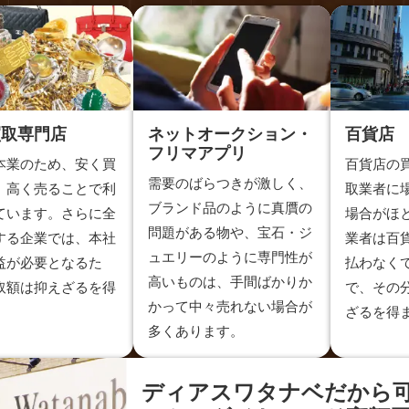
買取専門店
ネットオークション・
百貨店
フリマアプリ
本業のため、安く買
百貨店の
需要のばらつきが激しく、
、高く売ることで利
取業者に
ブランド品のように真贋の
ています。さらに全
場合がほ
問題がある物や、宝石・ジ
する企業では、本社
業者は百
ュエリーのように専門性が
益が必要となるた
払わなく
高いものは、手間ばかりか
取額は抑えざるを得
で、その
かって中々売れない場合が
。
ざるを得
多くあります。
ディアスワタナベだから