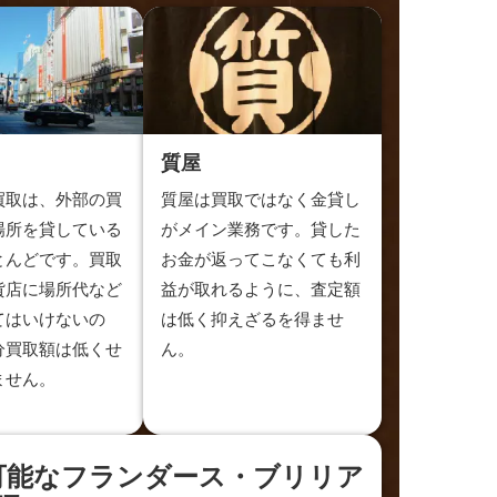
質屋
買取は、外部の買
質屋は買取ではなく金貸し
場所を貸している
がメイン業務です。貸した
とんどです。買取
お金が返ってこなくても利
貨店に場所代など
益が取れるように、査定額
てはいけないの
は低く抑えざるを得ませ
分買取額は低くせ
ん。
ません。
可能な
フランダース・ブリリア