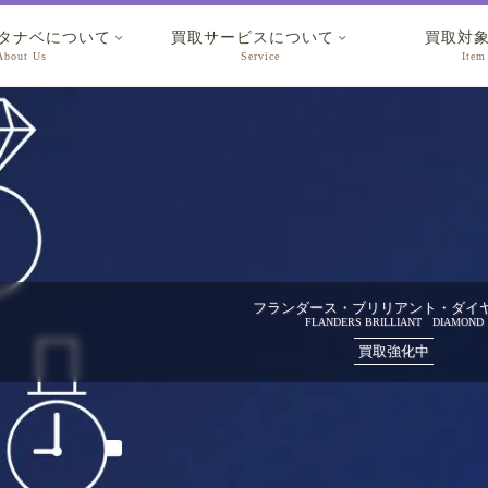
タナベについて
買取サービスについて
買取対


About Us
Service
Item
フランダース・ブリリアント・ダイ
FLANDERS BRILLIANT DIAMOND
買取強化中