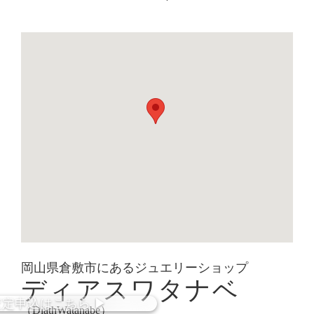
岡山県倉敷市にあるジュエリーショップ
ディアスワタナベ
査定
申込
はこちら
▶︎
（DiathWatanabe）