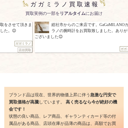
ガガミラノ買取速報
買取実例の一部を
リアルタイム
にお届け
総社市からのご来店です。GaGaMILANOガガミ
岡山市北区からの
ラノの腕時計をお買取致しました。ありがとう
レ 腕時計の
ざいました😊
ざいました。
ガガミラノ
ブランド品は現在、世界的物価上昇に伴う
急激な円安で
買取価格が高騰
しています。
高く売るなら今が絶好の機
会です！
状態の良い商品、レア商品、ギャランティカード等の付
属品がある商品、店頭在庫が品薄の商品は、高額でお買