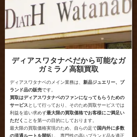
ディアスワタナベだから可能なガ
ガミラノ高額買取
ディアスワタナベのメイン業務は、
新品ジュエリー、ブ
ランド品の販売
です。
買取はディアスワタナベのファンになってもらうための
サービス
として行っており、そのため買取サービスでは
利益を追い求めず
最大限の買取価格でお客様にご満足い
ただく
ことを第一の目的にしております。
最大限の買取価格実現のため、自らの足で
国内外に多数
の流通ルートを開拓
し、専門性の高いブランド品を適正