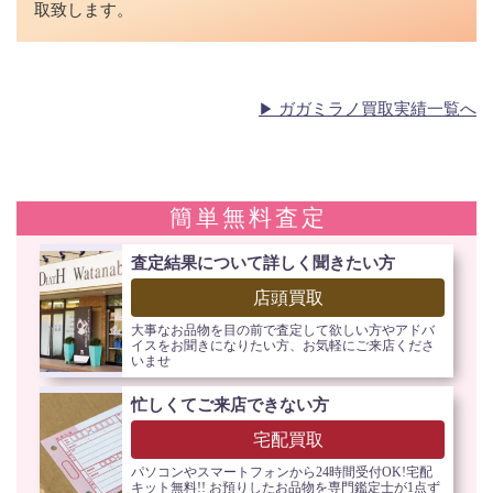
取致します。
ガガミラノ買取実績一覧へ
簡単無料査定
査定結果について詳しく聞きたい方
店頭買取
大事なお品物を目の前で査定して欲しい方やアドバ
イスをお聞きになりたい方、お気軽にご来店くださ
いませ
忙しくてご来店できない方
宅配買取
パソコンやスマートフォンから24時間受付OK!宅配
キット無料!! お預りしたお品物を専門鑑定士が1点ず