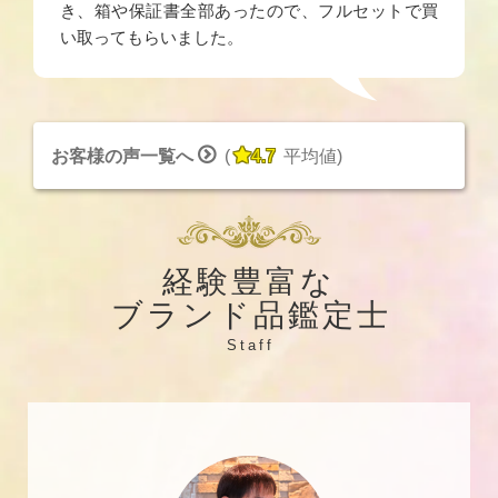
き、箱や保証書全部あったので、フルセットで買
い取ってもらいました。


お客様の声一覧へ
(
4.7
平均値
)
経験豊富な
ブランド品鑑定士
Staff