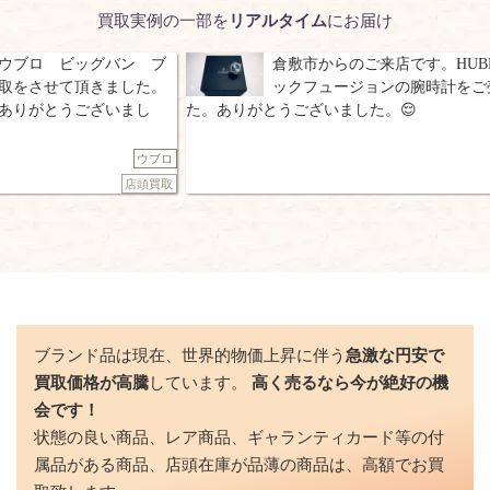
買取実例の一部を
リアルタイム
にお届け
ブ
倉敷市からのご来店です。HUBLOT クラシ
未使用 
。
ックフュージョンの腕時計をご売却頂きまし
2017
た。ありがとうございました。😌
がとうご
ロ
ウブロ
取
店頭買取
ブランド品は現在、世界的物価上昇に伴う
急激な円安で
買取価格が高騰
しています。
高く売るなら今が絶好の機
会です！
状態の良い商品、レア商品、ギャランティカード等の付
属品がある商品、店頭在庫が品薄の商品は、高額でお買