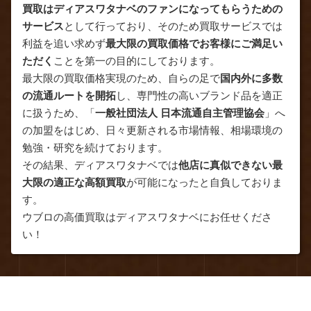
買取はディアスワタナベのファンになってもらうための
サービス
として行っており、そのため買取サービスでは
利益を追い求めず
最大限の買取価格でお客様にご満足い
ただく
ことを第一の目的にしております。
最大限の買取価格実現のため、自らの足で
国内外に多数
の流通ルートを開拓
し、専門性の高いブランド品を適正
に扱うため、「
一般社団法人 日本流通自主管理協会
」へ
の加盟をはじめ、日々更新される市場情報、相場環境の
勉強・研究を続けております。
その結果、ディアスワタナベでは
他店に真似できない最
大限の適正な高額買取
が可能になったと自負しておりま
す。
ウブロの高価買取はディアスワタナベにお任せくださ
い！