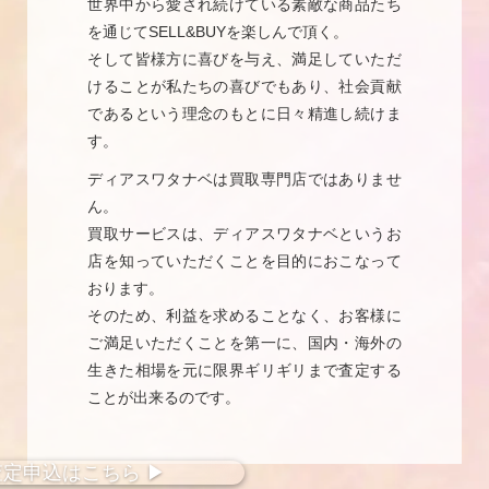
世界中から愛され続けている素敵な商品たち
を通じてSELL&BUYを楽しんで頂く。
そして皆様方に喜びを与え、満足していただ
けることが私たちの喜びでもあり、社会貢献
であるという理念のもとに日々精進し続けま
す。
ディアスワタナベは買取専門店ではありませ
ん。
買取サービスは、ディアスワタナベというお
店を知っていただくことを目的におこなって
おります。
そのため、利益を求めることなく、お客様に
ご満足いただくことを第一に、国内・海外の
生きた相場を元に限界ギリギリまで査定する
ことが出来るのです。
査定
申込
はこちら
▶︎