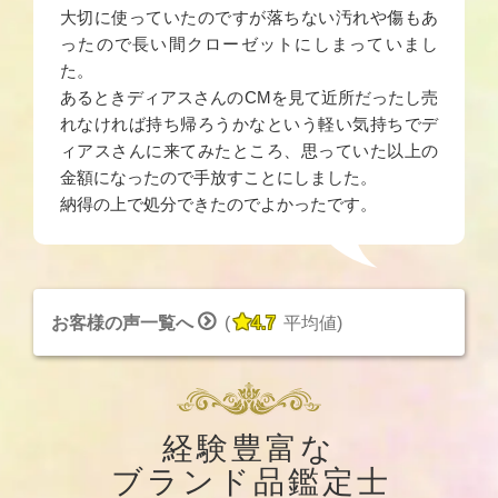
大切に使っていたのですが落ちない汚れや傷もあ
ったので長い間クローゼットにしまっていまし
た。
あるときディアスさんのCMを見て近所だったし売
れなければ持ち帰ろうかなという軽い気持ちでデ
ィアスさんに来てみたところ、思っていた以上の
金額になったので手放すことにしました。
納得の上で処分できたのでよかったです。


お客様の声一覧へ
(
4.7
平均値
)
経験豊富な
ブランド品鑑定士