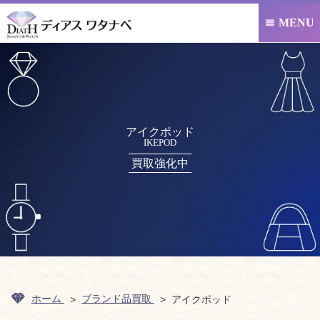
MENU

アイクポッド
IKEPOD
買取強化中
ホーム
ブランド品買取
アイクポッド