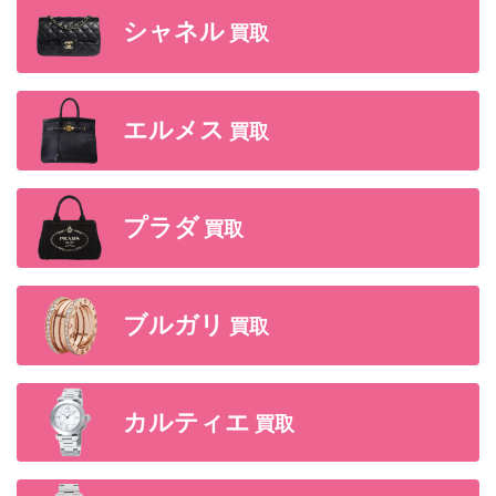
シャネル
買取
エルメス
買取
プラダ
買取
ブルガリ
買取
カルティエ
買取