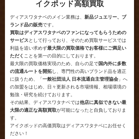
イクポッド高額買取
ディアスワタナベのメイン業務は、
新品ジュエリー、ブ
ランド品の販売
です。
買取はディアスワタナベのファンになってもらうための
サービス
として行っており、そのため買取サービスでは
利益を追い求めず
最大限の買取価格でお客様にご満足い
ただく
ことを第一の目的にしております。
最大限の買取価格実現のため、自らの足で
国内外に多数
の流通ルートを開拓
し、専門性の高いブランド品を適正
に扱うため、「
一般社団法人 日本流通自主管理協会
」へ
の加盟をはじめ、日々更新される市場情報、相場環境の
勉強・研究を続けております。
その結果、ディアスワタナベでは
他店に真似できない最
大限の適正な高額買取
が可能になったと自負しておりま
す。
アイクポッドの高価買取はディアスワタナベにお任せく
ださい！