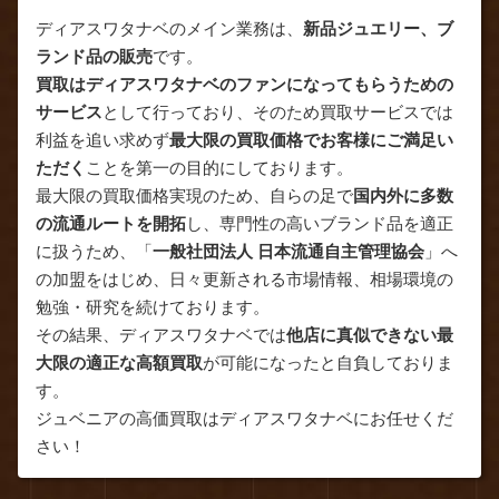
ディアスワタナベのメイン業務は、
新品ジュエリー、ブ
ランド品の販売
です。
買取はディアスワタナベのファンになってもらうための
サービス
として行っており、そのため買取サービスでは
利益を追い求めず
最大限の買取価格でお客様にご満足い
ただく
ことを第一の目的にしております。
最大限の買取価格実現のため、自らの足で
国内外に多数
の流通ルートを開拓
し、専門性の高いブランド品を適正
に扱うため、「
一般社団法人 日本流通自主管理協会
」へ
の加盟をはじめ、日々更新される市場情報、相場環境の
勉強・研究を続けております。
その結果、ディアスワタナベでは
他店に真似できない最
大限の適正な高額買取
が可能になったと自負しておりま
す。
ジュベニアの高価買取はディアスワタナベにお任せくだ
さい！