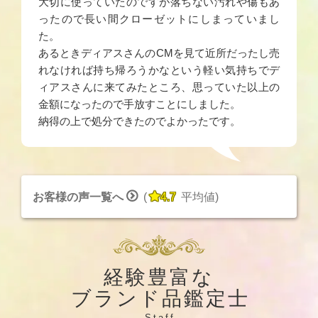
大切に使っていたのですが落ちない汚れや傷もあ
ったので長い間クローゼットにしまっていまし
た。
あるときディアスさんのCMを見て近所だったし売
れなければ持ち帰ろうかなという軽い気持ちでデ
ィアスさんに来てみたところ、思っていた以上の
金額になったので手放すことにしました。
納得の上で処分できたのでよかったです。


お客様の声一覧へ
(
4.7
平均値
)
経験豊富な
ブランド品鑑定士
Staff