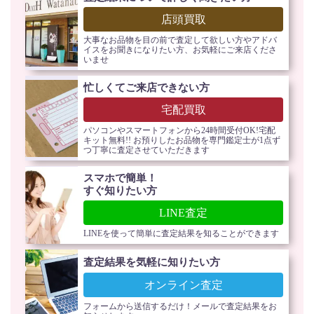
店頭買取
大事なお品物を目の前で査定して欲しい方やアドバ
イスをお聞きになりたい方、お気軽にご来店くださ
いませ
忙しくてご来店できない方
宅配買取
パソコンやスマートフォンから24時間受付OK!宅配
キット無料!! お預りしたお品物を専門鑑定士が1点ず
つ丁寧に査定させていただきます
スマホで簡単！
すぐ知りたい方
LINE査定
LINEを使って簡単に査定結果を知ることができます
査定結果を気軽に知りたい方
オンライン査定
フォームから送信するだけ！メールで査定結果をお