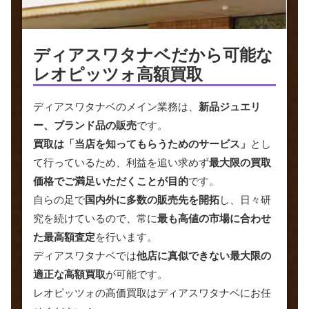
ディアスワタナベだから
可能な
レオピッツォ高額買取
ディアスワタナベのメイン業務は、
新品ジュエリ
ー、ブランド品の販売
です。
買取は「当店を知ってもらうためのサービス」
とし
て行っているため、利益を追い求めず
最大限の買取
価格でご満足いただくことが目的
です。
自らの足で
国内外に多数の販売先を開拓
し、日々研
究を続けているので、常に
最も高値の市場に合わせ
た最高額査定
を行います。
ディアスワタナベでは
他店に真似できない最大限の
適正な高額買取
が可能です。
レオピッツォの高価買取はディアスワタナベにお任