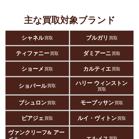
主な買取対象ブランド
シャネル
ブルガリ
買取
買取
ティファニー
ダミアーニ
買取
買取
ショーメ
カルティエ
買取
買取
ハリー ウィンストン
ショパール
買取
買取
ブシュロン
モーブッサン
買取
買取
ピアジェ
ルイ・ヴィトン
買取
買取
ヴァンクリーフ& アー
エルメス
買取