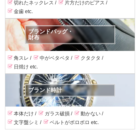
切れたネックレス
片方だけのピアス
金歯
ブランドバッグ・
財布
角スレ
中がベタベタ
クタクタ
日焼け
ブランド時計
本体だけ
ガラス破損
動かない
文字盤シミ
ベルトがボロボロ