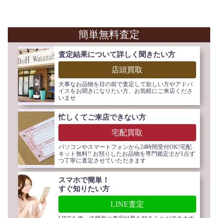
簡単無料査定
査定結果について詳しく聞きたい方
店頭買取
大事なお品物を目の前で査定して欲しい方やアドバ
イスをお聞きになりたい方、お気軽にご来店くださ
いませ
忙しくてご来店できない方
宅配買取
パソコンやスマートフォンから24時間受付OK!宅配
キット無料!! お預りしたお品物を専門鑑定士が1点ず
つ丁寧に査定させていただきます
スマホで簡単！
すぐ知りたい方
LINE査定