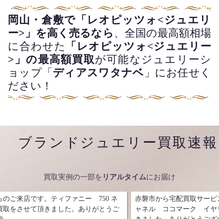
岡山・倉敷で「レオピッツォ<ジュエリ
ー>」を高く売るなら
、全国の最高額相場
に合わせた
「レオピッツォ<ジュエリー
>」の最高額買取
が可能なジュエリーシ
ョップ「
ディアスワタナベ
」にお任せく
ださい！
ブランドジュエリー買取速報
買取実例の一部を
リアルタイム
にお届け
ー 750 ネ
赤磐市から宅配買取サービスをご利用頂きました。
ありがとうご
ャネル ココマーク イヤリングのお買取をさせて