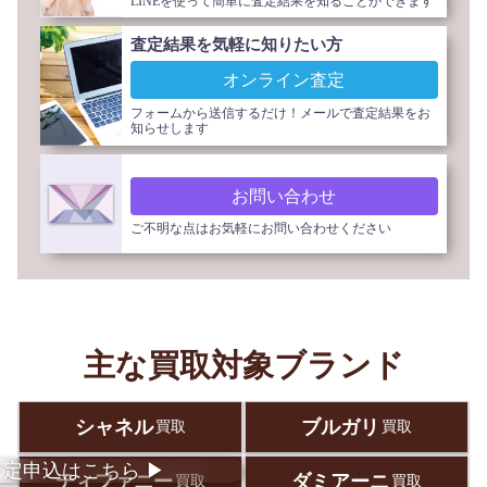
LINEを使って簡単に査定結果を知ることができます
査定結果を気軽に知りたい方
オンライン査定
フォームから送信するだけ！メールで査定結果をお
知らせします
お問い合わせ
ご不明な点はお気軽にお問い合わせください
主な買取対象ブランド
シャネル
ブルガリ
買取
買取
査定
申込
はこちら
▶︎
ティファニー
ダミアーニ
買取
買取