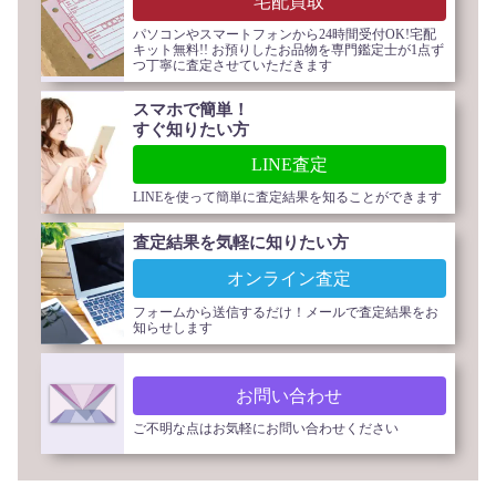
宅配買取
パソコンやスマートフォンから24時間受付OK!宅配
キット無料!! お預りしたお品物を専門鑑定士が1点ず
つ丁寧に査定させていただきます
スマホで簡単！
すぐ知りたい方
LINE査定
LINEを使って簡単に査定結果を知ることができます
査定結果を気軽に知りたい方
オンライン査定
フォームから送信するだけ！メールで査定結果をお
知らせします
お問い合わせ
ご不明な点はお気軽にお問い合わせください