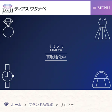
MENU

リミフゥ
LIMI feu
買取強化中
ホーム
ブランド品買取
リミフゥ