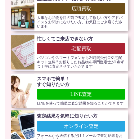
店頭買取
大事なお品物を目の前で査定して欲しい方やアドバ
イスをお聞きになりたい方、お気軽にご来店くださ
いませ
忙しくてご来店できない方
宅配買取
パソコンやスマートフォンから24時間受付OK!宅配
キット無料!! お預りしたお品物を専門鑑定士が1点ず
つ丁寧に査定させていただきます
スマホで簡単！
すぐ知りたい方
LINE査定
LINEを使って簡単に査定結果を知ることができます
査定結果を気軽に知りたい方
オンライン査定
フォームから送信するだけ！メールで査定結果をお