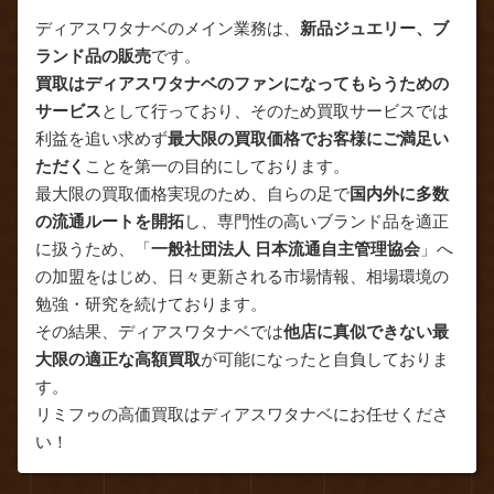
ディアスワタナベのメイン業務は、
新品ジュエリー、ブ
ランド品の販売
です。
買取はディアスワタナベのファンになってもらうための
サービス
として行っており、そのため買取サービスでは
利益を追い求めず
最大限の買取価格でお客様にご満足い
ただく
ことを第一の目的にしております。
最大限の買取価格実現のため、自らの足で
国内外に多数
の流通ルートを開拓
し、専門性の高いブランド品を適正
に扱うため、「
一般社団法人 日本流通自主管理協会
」へ
の加盟をはじめ、日々更新される市場情報、相場環境の
勉強・研究を続けております。
その結果、ディアスワタナベでは
他店に真似できない最
大限の適正な高額買取
が可能になったと自負しておりま
す。
リミフゥの高価買取はディアスワタナベにお任せくださ
い！