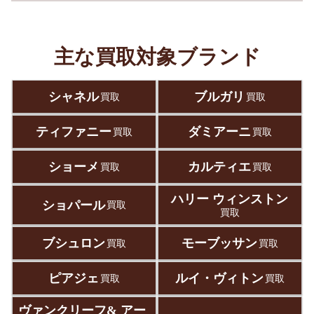
主な買取対象ブランド
シャネル
ブルガリ
買取
買取
ティファニー
ダミアーニ
買取
買取
ショーメ
カルティエ
買取
買取
ハリー ウィンストン
ショパール
買取
買取
ブシュロン
モーブッサン
買取
買取
ピアジェ
ルイ・ヴィトン
買取
買取
ヴァンクリーフ& アー