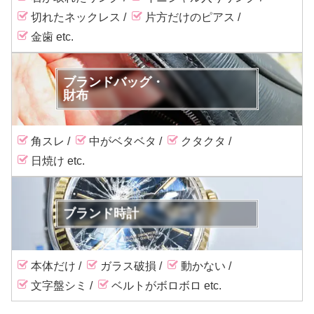
切れたネックレス
片方だけのピアス
金歯
ブランドバッグ・
財布
角スレ
中がベタベタ
クタクタ
日焼け
ブランド時計
本体だけ
ガラス破損
動かない
文字盤シミ
ベルトがボロボロ