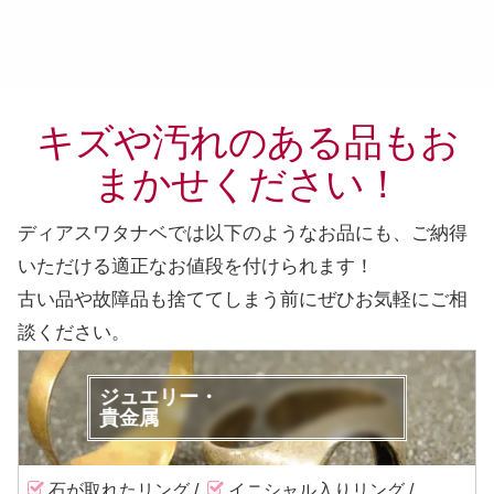
キズや汚れのある品もお
まかせください！
ディアスワタナベでは以下のようなお品にも、ご納得
いただける適正なお値段を付けられます！
古い品や故障品も捨ててしまう前に
ぜひお気軽にご相
談ください。
ジュエリー・
貴金属
石が取れたリング
イニシャル入りリング