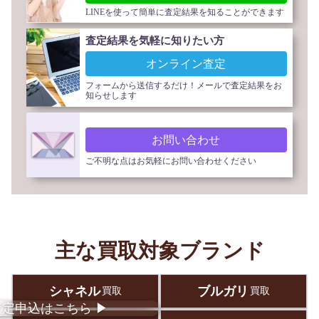
LINEを使って簡単に査定結果を知ることができます
査定結果を気軽に知りたい方
オンライン査定
フォームから送信するだけ！メールで査定結果をお
知らせします
お問い合わせ
ご不明な点はお気軽にお問い合わせください
主な買取対象ブランド
シャネル
ブルガリ
買取
買取
査定
申込
はこちら
▶︎