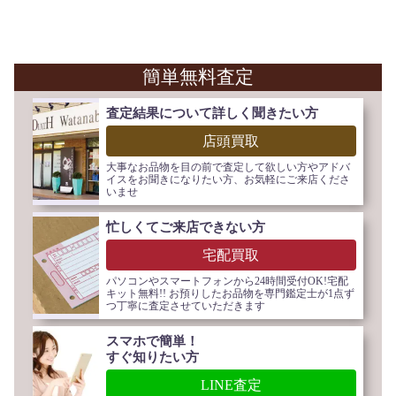
簡単無料査定
査定結果について詳しく聞きたい方
店頭買取
大事なお品物を目の前で査定して欲しい方やアドバ
イスをお聞きになりたい方、お気軽にご来店くださ
いませ
忙しくてご来店できない方
宅配買取
パソコンやスマートフォンから24時間受付OK!宅配
キット無料!! お預りしたお品物を専門鑑定士が1点ず
つ丁寧に査定させていただきます
スマホで簡単！
すぐ知りたい方
LINE査定