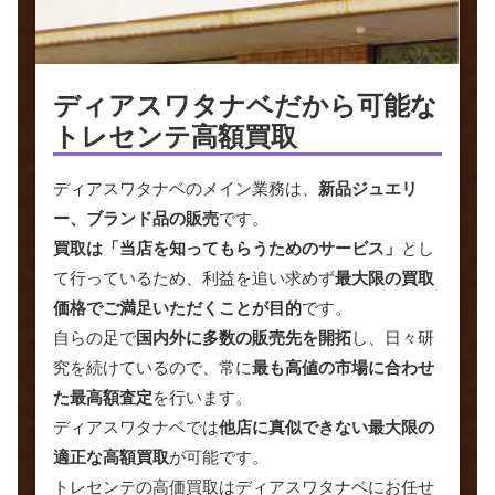
ディアスワタナベだから
可能な
トレセンテ高額買取
ディアスワタナベのメイン業務は、
新品ジュエリ
ー、ブランド品の販売
です。
買取は「当店を知ってもらうためのサービス」
とし
て行っているため、利益を追い求めず
最大限の買取
価格でご満足いただくことが目的
です。
自らの足で
国内外に多数の販売先を開拓
し、日々研
究を続けているので、常に
最も高値の市場に合わせ
た最高額査定
を行います。
ディアスワタナベでは
他店に真似できない最大限の
適正な高額買取
が可能です。
トレセンテの高価買取はディアスワタナベにお任せ