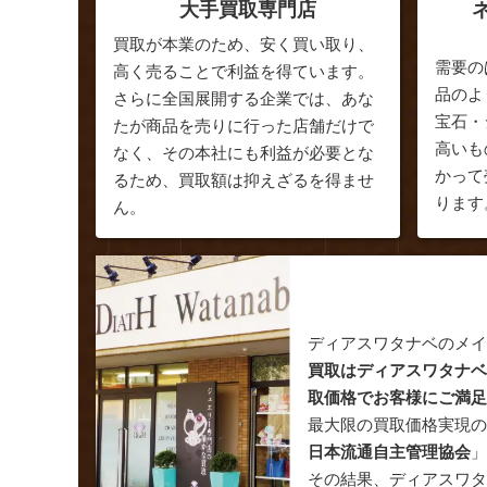
大手買取専門店
買取が本業のため、安く買い取り、
需要の
高く売ることで利益を得ています。
品のよ
さらに全国展開する企業では、あな
宝石・
たが商品を売りに行った店舗だけで
高いも
なく、その本社にも利益が必要とな
かって
るため、買取額は抑えざるを得ませ
ります
ん。
ディアスワタナベのメ
買取はディアスワタナ
取価格でお客様にご満
最大限の買取価格実現
日本流通自主管理協会
その結果、ディアスワ