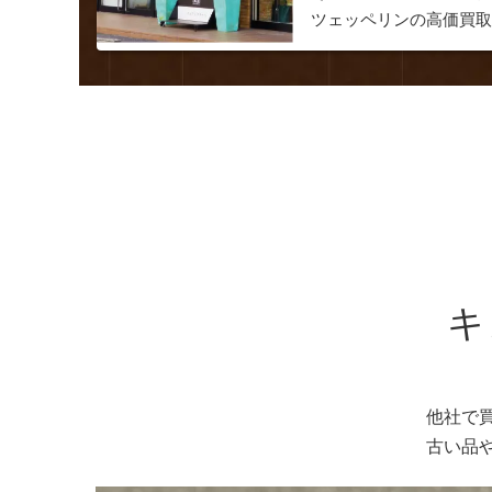
ツェッペリンの高価買
キ
他社で
古い品