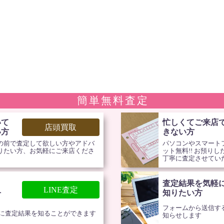
簡単無料査定
いて
忙しくてご来店
店頭買取
い方
きない方
の前で査定して欲しい方やアドバ
パソコンやスマートフ
りたい方、お気軽にご来店くださ
ット無料!! お預り
丁寧に査定させてい
査定結果を気軽
！
LINE査定
知りたい方
方
フォームから送信す
単に査定結果を知ることができます
知らせします