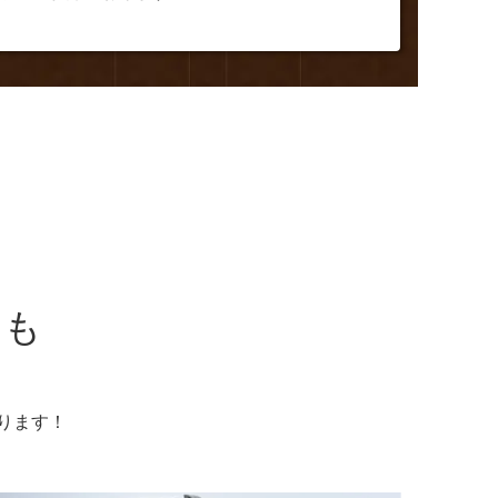
品も
ります！