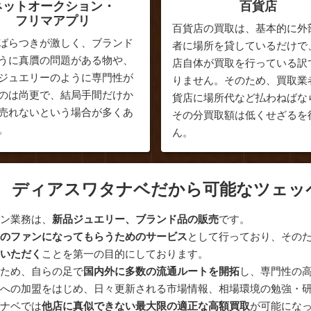
ネットオークション・
百貨店
フリマアプリ
百貨店の買取は、基本的に外
ばらつきが激しく、ブランド
者に場所を貸しているだけで
うに真贋の問題がある物や、
店自体が買取を行っている訳
ジュエリーのように専門性が
りません。そのため、買取業
のは尚更で、結局手間だけか
貨店に場所代など払わねばな
売れないという場合が多くあ
その分買取額は低くせざるを
。
ん。
ディアスワタナベだから可能なツェッ
イン業務は、
新品ジュエリー、ブランド品の販売
です。
ベのファンになってもらうためのサービス
として行っており、その
足いただく
ことを第一の目的にしております。
のため、自らの足で
国内外に多数の流通ルートを開拓
し、専門性の
」への加盟をはじめ、日々更新される市場情報、相場環境の勉強・
タナベでは
他店に真似できない最大限の適正な高額買取
が可能にな