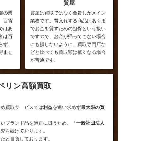
質屋
部の業
質屋は買取ではなく金貸しがメイン
、百貨
業務です。質入れする商品はあくま
ではあ
でお金を貸すための担保という扱い
者は百
ですので、お金が帰ってこない場合
らず、
にも損しないように、買取専門店な
得ませ
どと比べても買取額は低くなる場合
が普通です。
ペリン高額買取
ため買取サービスでは利益を追い求めず
最大限の買
高いブランド品を適正に扱うため、「
一般社団法人
研究を続けております。
ったと自負しております。