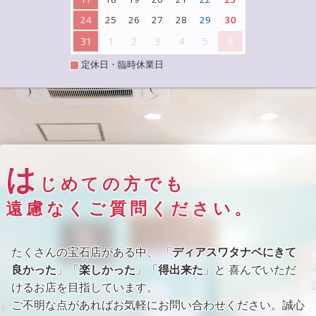
24
25
26
27
28
29
30
31
1
2
3
4
5
6
定休日・臨時休業日
は
じめての方でも
遠慮なくご質問ください。
たくさんの宝石店がある中、 「
ディアスワタナベにきて
良かった
」「
楽しかった
」「
得出来た
」と 喜んでいただ
けるお店を目指しています。
ご不明な点があればお気軽にお問い合わせください。誠心