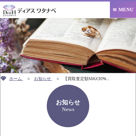
MENU

ホーム
お知らせ
【買取査定額MAX30%UP】7/21(火)まで 金・…
お知らせ
News