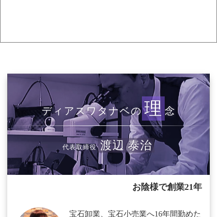
理
ディアスワタナベの
念
渡辺 泰治
代表取締役
お陰様で創業21年
宝石卸業、宝石小売業へ16年間勤めた