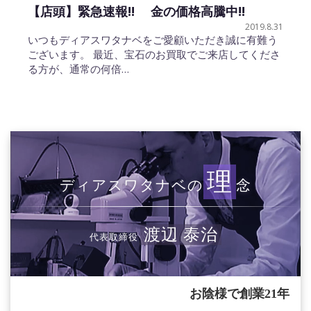
【店頭】緊急速報!! 金の価格高騰中!!
2019.8.31
いつもディアスワタナベをご愛顧いただき誠に有難う
ございます。 最近、宝石のお買取でご来店してくださ
る方が、通常の何倍…
理
ディアスワタナベの
念
渡辺 泰治
代表取締役
お陰様で創業21年