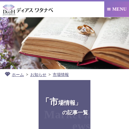
MENU

ホーム
お知らせ
市場情報
「市
場情報」
Market n
の記事一覧
ews