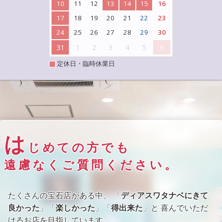
10
11
12
13
14
15
16
17
18
19
20
21
22
23
24
25
26
27
28
29
30
31
1
2
3
4
5
6
定休日・臨時休業日
は
じめての方でも
遠慮なくご質問ください。
たくさんの宝石店がある中、 「
ディアスワタナベにきて
良かった
」「
楽しかった
」「
得出来た
」と 喜んでいただ
けるお店を目指しています。