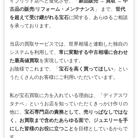
イブリッド店へと進化させ、「
新品販売
→
買取
→
中
古品の販売/リフォーム・メンテナンス
」 まで、
世代
を超えて受け継がれる宝石
に関する、あらゆるご相談
を承っております。
当店の買取サービスでは、世界相場と連動した独自の
システムを利用して、
常に変動する中古相場に合わせ
た最高値買取
を実現しています。
お陰様でこれまで、「
宝石を高く買ってほしい
」とい
うたくさんのお客様にご利用いただいています。
私が宝石買取に力を入れている理由は、「ディアスワ
タナベ」というお店を知っていただくきっかけ作りの
他に、
宝石専門店の責務として、売りっぱなしではな
く、お買取まで含めたあらゆる面で、ジュエリーを手
にした皆様のお役に立つこと
を目標としているからで
す。